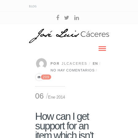
BLOG
POR
JLCACERES
EN
NO HAY COMENTARIOS
209
06
Ene 2014
How can I get
support for an
item which isn’t