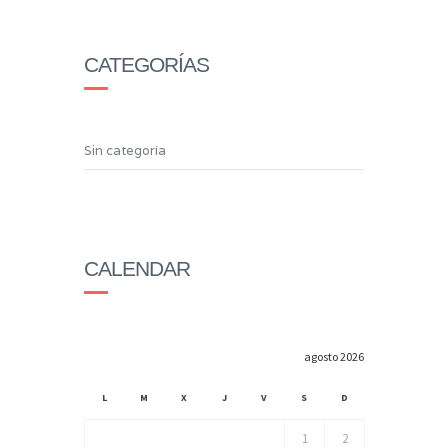
CATEGORÍAS
Sin categoría
CALENDAR
agosto 2026
L
M
X
J
V
S
D
1
2